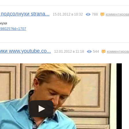
подсолнухи strana...
15.01.2012 в 10:32
788
комментирова
нухи
/298025?tid=1707
ки www.youtube.co...
12.01.2012 в 11:18
544
комментиров