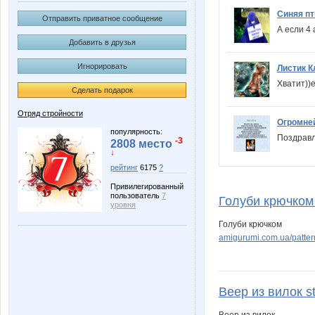
Синяя пт
Отправить приватное сообщение
А если 4
Добавить в друзья
Игнорировать
Листик К
Хватит))
Сделать подарок
Отряд стройности
Огромне
популярность:
Поздравл
-3
2808 место
↓
рейтинг
6175
?
Привилегированный
пользователь
7
Голуби крючком 
уровня
Голуби крючком
amigurumi.com.ua/patter
Веер из вилок st