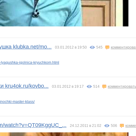
шка klubka.net/mo...
03.01.2012 в 19:50
545
комментирова
0-lyagushka-igolnica-kryuchkom.html
 kru4ok.ru/kovbo...
03.01.2012 в 19:17
514
комментироват
inochki-master-klass/
m/watch?v=QT09KggUC_...
24.12.2011 в 21:02
506
комме