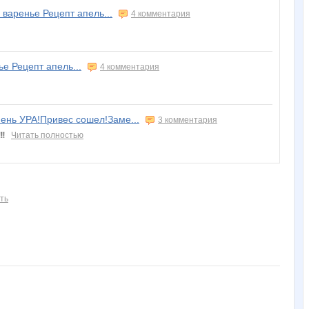
варенье Рецепт апель...
4 комментария
е Рецепт апель...
4 комментария
пень УРА!Привес сошел!Заме...
3 комментария
!!!
Читать полностью
ть