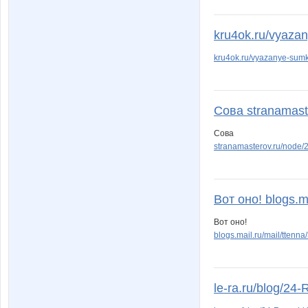
kru4ok.ru/vyazan
kru4ok.ru/vyazanye-sumk
Сова stranamaste
Сова
stranamasterov.ru/node
Вот оно! blogs.mai
Вот оно!
blogs.mail.ru/mail/tten
le-ra.ru/blog/24-