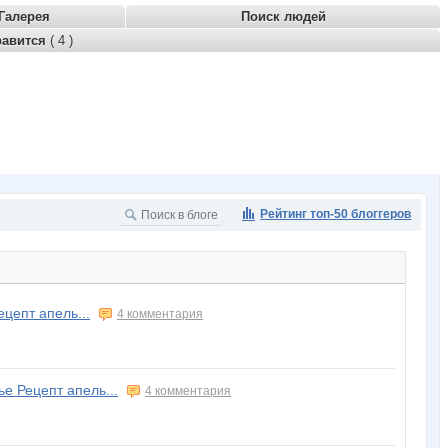
Галерея
Поиск людей
равится
( 4 )
Рейтинг топ-50 блоггеров
цепт апель...
4 комментария
е Рецепт апель...
4 комментария