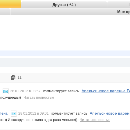
Друзья
( 64 )
Мне н
11
Апельсиновое варенье Ре
28.01.2012 в 08:57
комментирует запись
е похудеешь))
Читать полностью
Апельсиновое варень
лена
28.01.2012 в 09:01
комментирует запись
 же)) И сахару я положила в два раза меньше))
Читать полностью