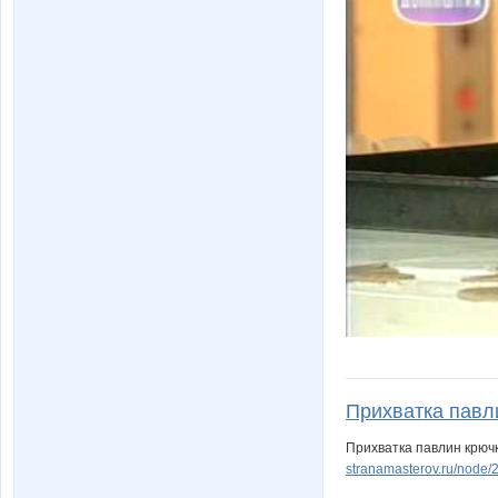
Прихватка павли
Прихватка павлин крюч
stranamasterov.ru/nod