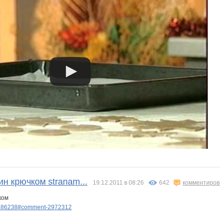
н крючком stranam...
19.12.2011 в 08:26
642
комментиров
ком
e/286238#comment-2972312