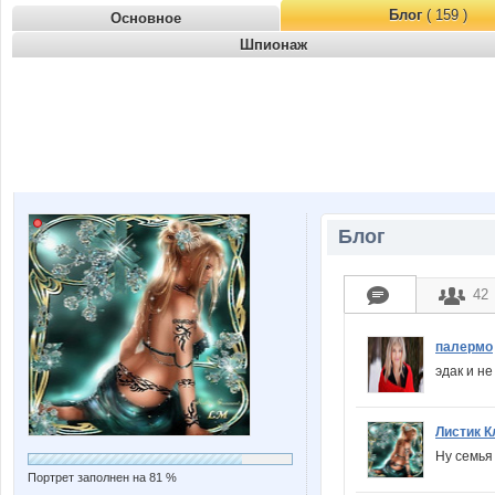
Блог
( 159 )
Основное
Шпионаж
Блог
42
палермо
эдак и н
Листик К
Ну семья
Портрет заполнен на 81 %