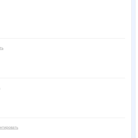
ть
ь
нтировать