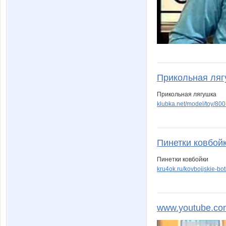
Прикольная лягу
Прикольная лягушка
klubka.net/model/toy/80
Пинетки ковбойки
Пинетки ковбойки
kru4ok.ru/kovbojjskie-bot
www.youtube.co