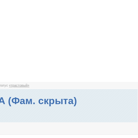
статус
«трастовый»
 (Фам. скрыта)