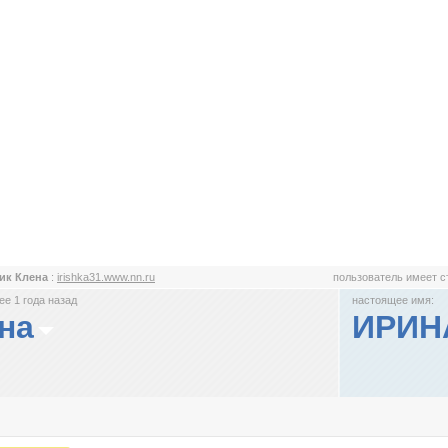
ик Клена
:
irishka31.www.nn.ru
пользователь имеет 
е 1 года назад
настоящее имя:
на
ИРИНА