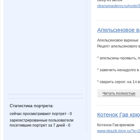
Веер из вилок
stranamasterov.ru/node/
Апельсиновое ва
Апельсиновое варенье
Рецепт апельсинового 
* апельсины промыть, 
* замочить ненадолго в
* сварить сироп: на 1л 
Читать полностью
Статистика портрета:
сейчас просматривают портрет - 0
Котенок Гав крюч
зарегистрированные пользователи
Котенок Гав крючком
посетившие портрет за 7 дней - 0
www.strazik-blog.ru/?p=