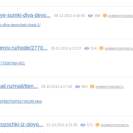
ye-sumki-dlya-devo...
08.12.2011 в 18:56
598
комментирова
i-dlya-devochek-chast-1/
rov.ru/node/2770...
29.11.2011 в 15:27
514
комментировать
/277036?tid=451
l.ru/mail/tten...
29.10.2011 в 17:43
563
комментировать
na/3FBEF5DF82749199.html
Rozochki-iz-sloyo...
22.10.2011 в 21:56
571
комментировать