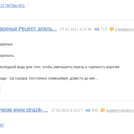
311796?tid=451
ренье Рецепт апель...
27.01.2012 в 14:36
715
4 коммент
варенья:
порезать
 холодной воде для того, чтобы уменьшить горечь и терпкость корочек
воды - 1кг сахара: постоянно помешивая, довести до кип...
ком www.strazik-...
17.01.2012 в 10:27
695
комментироват
297