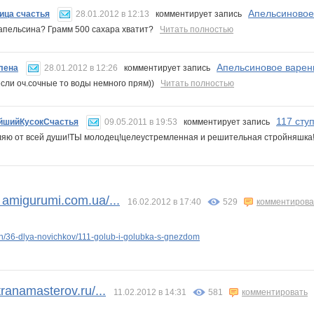
Апельсиновое 
ица счастья
28.01.2012 в 12:13
комментирует запись
 апельсина? Грамм 500 сахара хватит?
Читать полностью
Апельсиновое варень
лена
28.01.2012 в 12:26
комментирует запись
если оч.сочные то воды немного прям))
Читать полностью
117 сту
йшийКусокСчастья
09.05.2011 в 19:53
комментирует запись
яю от всей души!ТЫ молодец!целеустремленная и решительная стройняшка
amigurumi.com.ua/...
16.02.2012 в 17:40
529
комментирова
n/36-dlya-novichkov/111-golub-i-golubka-s-gnezdom
ranamasterov.ru/...
11.02.2012 в 14:31
581
комментировать